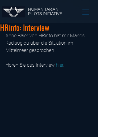
HUMANITARIAN
PILOTS INITIATIVE
HRinfo: Interview
Anne Baier von HRinfo hat mir Manos 
Radisoglou über die Situation im 
Mittelmeer gesprochen.
Hören Sie das Interview 
hier
.