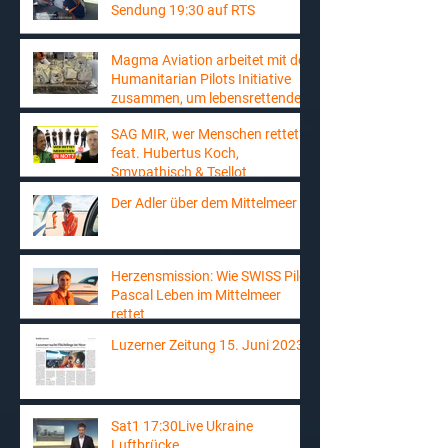
Sendung 19:30 auf RTS
Magma Aviation arbeitet mit der
Humanitarian Pilots Initiative
zusammen, um lebensrettende
Fracht in den Südsudan zu
SAG MIR, wer Menschen rettet?
liefern
feat. Hubertus Koch,
Smypathisch & Tsellot
Der Adler über dem Mittelmeer
Herzensmission: Wie SWISS Pilot
Pascal Leben im Mittelmeer
rettet
Luzerner Zeitung 15. Juni 2023
Sat1 17:30Live Ukraine
Luftbrücke