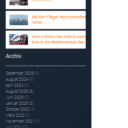
Mit dem Flieger Menschenleben
retten
How a Swiss man tries to save
lives in the Mediterranean Sea
Archiv
Dezember 2025
(1)
1 Beitrag
August 2024
(1)
1 Beitrag
April 2024
(1)
1 Beitrag
August 2023
(3)
3 Beiträge
Juni 2023
(1)
1 Beitrag
Januar 2023
(2)
2 Beiträge
Oktober 2022
(1)
1 Beitrag
März 2022
(1)
1 Beitrag
November 2021
(1)
1 Beitrag
Juli 2021
(1)
1 Beitrag