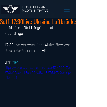
HUMANITARIAN
PILOTS INITIATIVE
Sat1 17:30Live Ukraine Luftbrücke
Luftbrücke für Hilfsgüter und 
Flüchtlinge
17:30Live berichtet über Aktitvitäten von  
UkraineAirRescue und HPI
Link 
hier
https://video.wixstatic.com/video/524062_7ba
270fc12ae4c15aaf26fcd8ba5275d/720p/mp4
/file.mp4