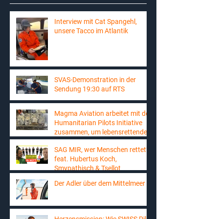
Interview mit Cat Spangehl,
unsere Tacco im Atlantik
SVAS-Demonstration in der
Sendung 19:30 auf RTS
Magma Aviation arbeitet mit der
Humanitarian Pilots Initiative
zusammen, um lebensrettende
Fracht in den Südsudan zu
SAG MIR, wer Menschen rettet?
liefern
feat. Hubertus Koch,
Smypathisch & Tsellot
Der Adler über dem Mittelmeer