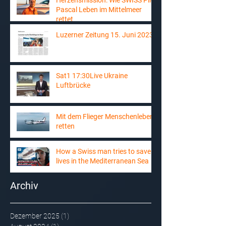
Herzensmission: Wie SWISS Pilot
Pascal Leben im Mittelmeer
rettet
Luzerner Zeitung 15. Juni 2023
Sat1 17:30Live Ukraine
Luftbrücke
Mit dem Flieger Menschenleben
retten
How a Swiss man tries to save
lives in the Mediterranean Sea
Archiv
Dezember 2025
(1)
1 Beitrag