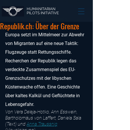
HUMANITARIAN
PILOTS INITIATIVE
Republik.ch: Über der Grenze
Europa setzt im Mittelmeer zur Abwehr 
von Migranten auf eine neue Taktik: 
Flugzeuge statt Rettungs­schiffe. 
Recherchen der Republik legen das 
verdeckte Zusammenspiel des EU-
Grenz­schutzes mit der libyschen 
Küstenwache offen. Eine Geschichte 
über kaltes Kalkül und Geflüchtete in 
Lebensgefahr.
Von Vera Deleja-Hotko, Ann Esswein, 
Bartholomäus von Laffert, Daniela Sala 
(Text) und 
Anna Traussnig