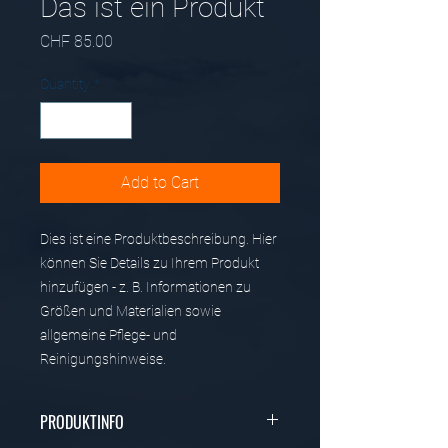
Das ist ein Produkt
Price
CHF 85.00
Quantity
*
Add to Cart
Dies ist eine Produktbeschreibung. Hier 
können Sie Details zu Ihrem Produkt 
hinzufügen - z. B. Informationen zu 
Größen und Materialien sowie 
allgemeine Pflege- und 
Reinigungshinweise.
PRODUKTINFO