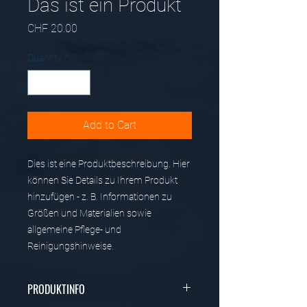
Das ist ein Produkt
Price
CHF 20.00
Quantity
*
Add to Cart
Dies ist eine Produktbeschreibung. Hier 
können Sie Details zu Ihrem Produkt 
hinzufügen - z. B. Informationen zu 
Größen und Materialien sowie 
allgemeine Pflege- und 
Reinigungshinweise.
PRODUKTINFO