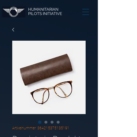
HUMANITARIAN
PILOTS INITIATIVE
Artikelnummer: 364215375135191