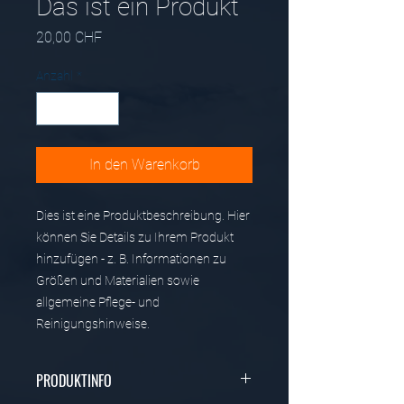
Das ist ein Produkt
Preis
20,00 CHF
Anzahl
*
In den Warenkorb
Dies ist eine Produktbeschreibung. Hier 
können Sie Details zu Ihrem Produkt 
hinzufügen - z. B. Informationen zu 
Größen und Materialien sowie 
allgemeine Pflege- und 
Reinigungshinweise.
PRODUKTINFO