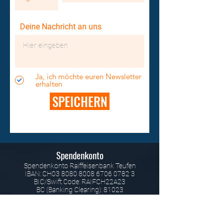
Deine Nachricht an uns
Ja, ich möchte euren Newsletter
erhalten
SPEICHERN
Spendenkonto
Spendenkonto Raiffeisenbank Teufen
IBAN: CH03 8080 8008 6706 0782 3
BIC/Swift Code: RAIFCH22A23
BC (Banking Clearing): 81023
Für Spenden innerhalb der EU:
Spendenkonto NASPA (Nassauische
Sparkasse)