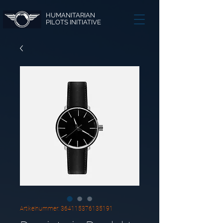
HUMANITARIAN
PILOTS INITIATIVE
Artikelnummer: 364115376135191