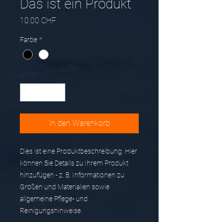
Das ist ein Produkt
Preis
10,00 CHF
Farbe
*
Anzahl
*
In den Warenkorb
Dies ist eine Produktbeschreibung. Hier 
können Sie Details zu Ihrem Produkt 
hinzufügen - z. B. Informationen zu 
Größen und Materialien sowie 
allgemeine Pflege- und 
Reinigungshinweise.