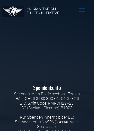
HUMANITARIAN
PILOTS INITIATIVE
Spendenkonto
Spendenkonto Raiffeisenbank Teufen
IBAN: CH03 8080 8008 6706 0782 3
BIC/Swift Code: RAIFCH22A23
BC (Banking Clearing): 81023
Für Spenden innerhalb der EU:
Spendenkonto NASPA (Nassauische
Sparkasse)